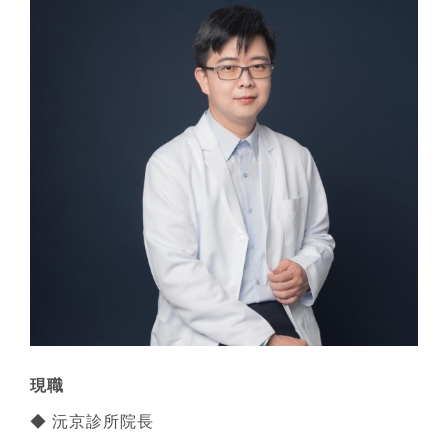
現職
◆ 沅京診所院長