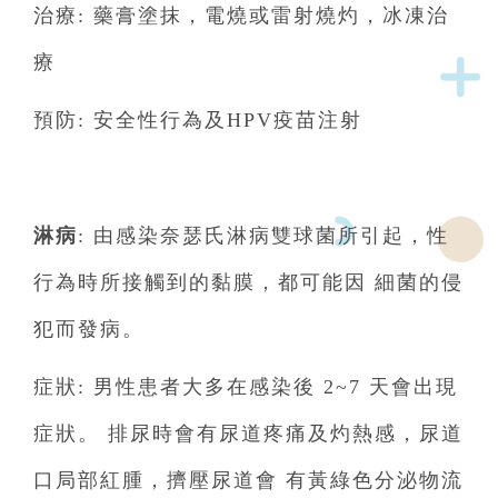
治療: 藥膏塗抹，電燒或雷射燒灼，冰凍治
療
預防: 安全性行為及HPV疫苗注射
淋病
: 由感染奈瑟氏淋病雙球菌所引起，性
行為時所接觸到的黏膜，都可能因 細菌的侵
犯而發病。
症狀: 男性患者大多在感染後 2~7 天會出現
症狀。 排尿時會有尿道疼痛及灼熱感，尿道
口局部紅腫，擠壓尿道會 有黃綠色分泌物流