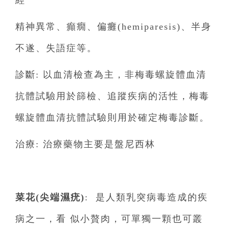
精神異常、癲癇、偏癱(hemiparesis)、半身
不遂、失語症等。
診斷: 以血清檢查為主，非梅毒螺旋體血清
抗體試驗用於篩檢、追蹤疾病的活性，梅毒
螺旋體血清抗體試驗則用於確定梅毒診斷。
治療: 治療藥物主要是盤尼西林
菜花(
尖端濕疣)
: 是人類乳突病毒造成的疾
病之一，看 似小贅肉，可單獨一顆也可叢