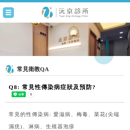
常見衛教QA
Q8: 常見性傳染病症狀及預防?
常見的性傳染病: 愛滋病、梅毒、菜花(尖端
濕疣)、淋病、生殖器泡疹