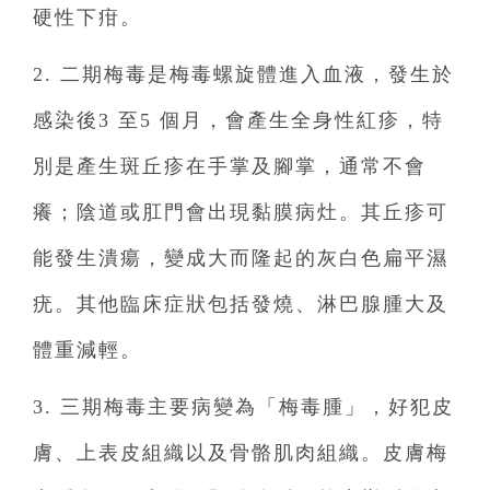
硬性下疳。
2. 二期梅毒是梅毒螺旋體進入血液，發生於
感染後3 至5 個月，會產生全身性紅疹，特
別是產生斑丘疹在手掌及腳掌，通常不會
癢；陰道或肛門會出現黏膜病灶。其丘疹可
能發生潰瘍，變成大而隆起的灰白色扁平濕
疣。其他臨床症狀包括發燒、淋巴腺腫大及
體重減輕。
3. 三期梅毒主要病變為「梅毒腫」，好犯皮
膚、上表皮組織以及骨骼肌肉組織。皮膚梅