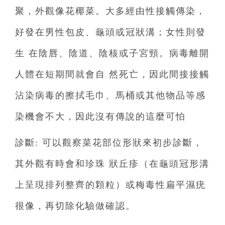
聚，外觀像花椰菜。大多經由性接觸傳染，
好發在男性包皮、龜頭或冠狀溝；女性則發
生 在陰唇、陰道、陰核或子宮頸。病毒離開
人體在短期間就會自 然死亡，因此間接接觸
沾染病毒的擦拭毛巾、馬桶或其他物品等感
染機會不大，因此沒有傳說的這麼可怕
診斷: 可以觀察菜花部位形狀來初步診斷，
其外觀有時會和珍珠 狀丘疹（在龜頭冠形溝
上呈現排列整齊的顆粒）或梅毒性扁平濕疣
很像，再切除化驗做確認。